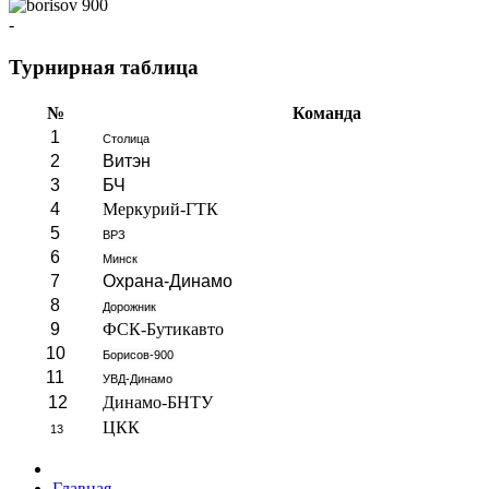
-
Турнирная таблица
№
Команда
1
Столица
2
Витэн
3
БЧ
4
Меркурий-ГТК
5
ВРЗ
6
Минск
7
Охрана-Динамо
8
Дорожник
9
ФСК-Бутикавто
10
Борисов-900
11
УВД-Динамо
12
Динамо-БНТУ
ЦКК
13
Главная