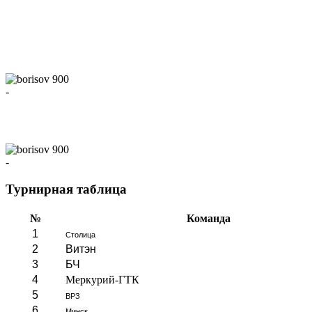
-
-
Турнирная таблица
№
Команда
1
Столица
2
Витэн
3
БЧ
4
Меркурий-ГТК
5
ВРЗ
6
Минск