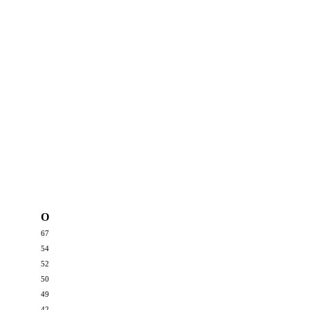
О
67
54
52
50
49
42