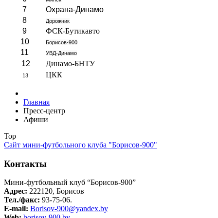
7
Охрана-Динамо
8
Дорожник
9
ФСК-Бутикавто
10
Борисов-900
11
УВД-Динамо
12
Динамо-БНТУ
ЦКК
13
Главная
Пресс-центр
Афиши
Top
Сайт мини-футбольного клуба "Борисов-900"
Контакты
Мини-футбольный клуб “Борисов-900”
Адрес:
222120, Борисов
Тел./факс:
93-75-06.
E-mail:
Borisov-900@yandex.by
Web:
borisov-900.by