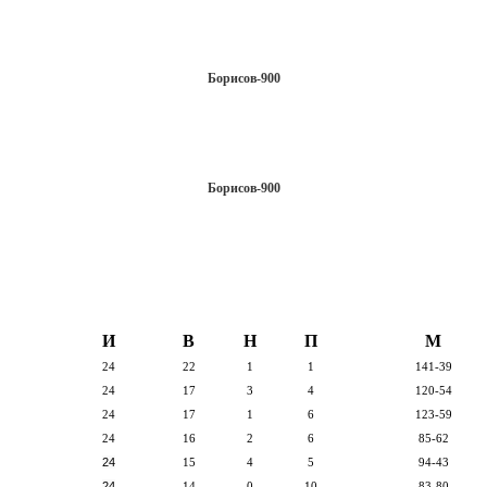
Борисов-900
Борисов-900
И
В
Н
П
М
24
22
1
1
141-39
24
17
3
4
120-54
24
17
1
6
123-59
24
16
2
6
85-62
24
15
4
5
94-43
24
14
0
10
83-80